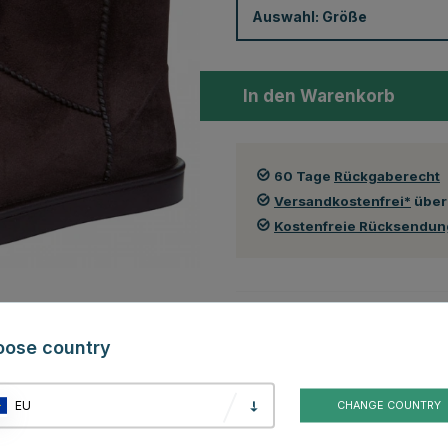
Auswahl:
Größe
In den Warenkorb
60 Tage
Rückgaberecht
Versandkostenfrei*
über
Kostenfreie Rücksendu
Auch in folgenden Farben erhä
oose country
EU
CHANGE COUNTRY