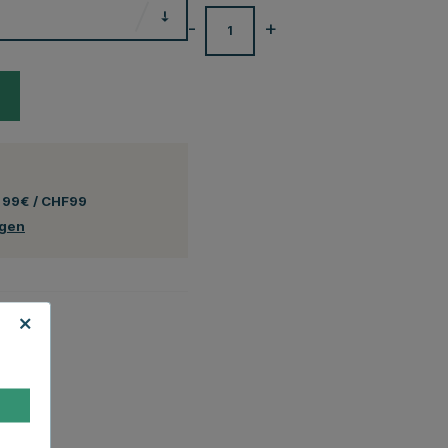
-
+
 99€ / CHF99
ngen
ltlich