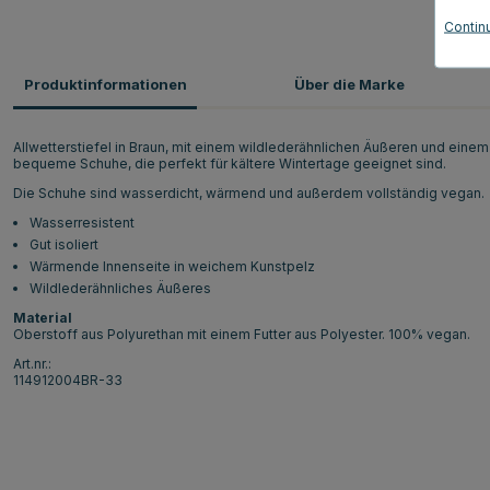
Contin
Produktinformationen
Über die Marke
Allwetterstiefel in Braun, mit einem wildlederähnlichen Äußeren und ein
bequeme Schuhe, die perfekt für kältere Wintertage geeignet sind.
Die Schuhe sind wasserdicht, wärmend und außerdem vollständig vegan.
Wasserresistent
Gut isoliert
Wärmende Innenseite in weichem Kunstpelz
Wildlederähnliches Äußeres
Material
Oberstoff aus Polyurethan mit einem Futter aus Polyester. 100% vegan.
Art.nr.:
114912004BR-33