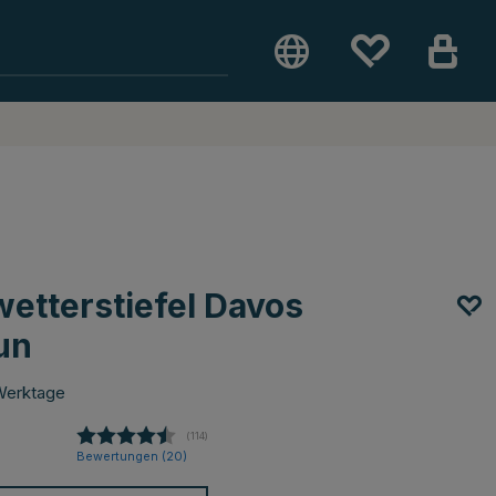
wetterstiefel Davos
un
Werktage
(
abgegebene bewertungen:
114
)
Bewertungen (
20
)