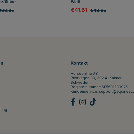
z/Silber
Weiß
€41.61
266.95
€48.95
en
Kontakt
Horseonline AB
Pilotvägen 30, 392 41 Kalmar
Schweden
Registernummer: SE5591239925
Kundenservice:
support@equinest.
lung