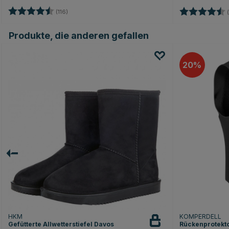
Bewertung:
4.5 von 5 Sternen
Bewertung:
(116)
(
Produkte, die anderen gefallen
20
HKM
KOMPERDELL
Gefütterte Allwetterstiefel Davos
Rückenprotektor 