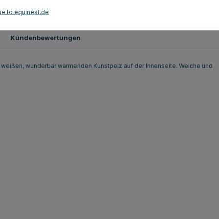
Schwarz
Rot
ue to equinest.de
Kundenbewertungen
em weißen, wunderbar wärmenden Kunstpelz auf der Innenseite. Weiche und