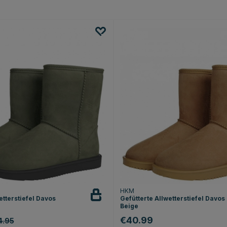
HKM
etterstiefel Davos
Gefütterte Allwetterstiefel Davos
Beige
€40.99
4.95