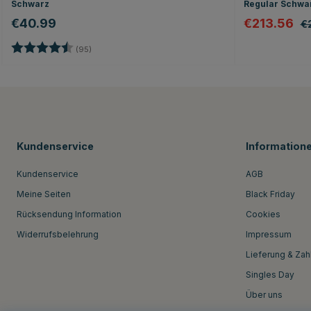
Schwarz
Regular Schwar
€40.99
€213.56
€
Bewertung:
4.6 von 5 Sternen
(95)
Kundenservice
Information
Kundenservice
AGB
Meine Seiten
Black Friday
Rücksendung Information
Cookies
Widerrufsbelehrung
Impressum
Lieferung & Zah
Singles Day
Über uns