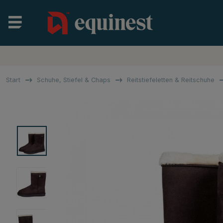
Start
Schuhe, Stiefel & Chaps
Reitstiefeletten & Reitschuhe