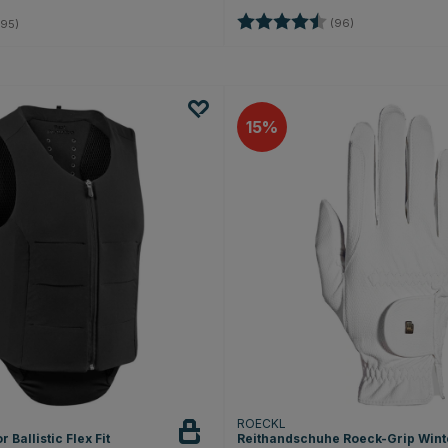
Bewertung:
4.6 von 5 Stern
4.6 von 5 Sternen
(96)
95)
15
ROECKL
Ballistic Flex Fit
Reithandschuhe Roeck-Grip Wint