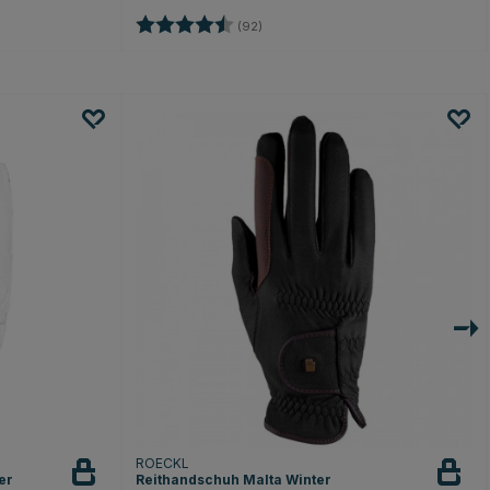
en
Bewertung:
4.6 von 5 Sternen
(92)
ROECKL
er
Reithandschuh Malta Winter