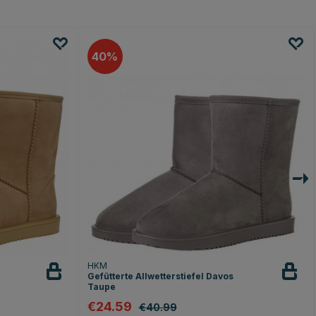
40
HKM
Gefütterte Allwetterstiefel Davos
Taupe
€24.59
€40.99