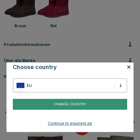
Braun
Rot
Produktinformationen
Über die Marke
Choose country
Kundenbewertungen
EU
CHANGE COUNTRY
Andere Produkte, die Ihnen gefallen könnten
Continue to equinest.de
40