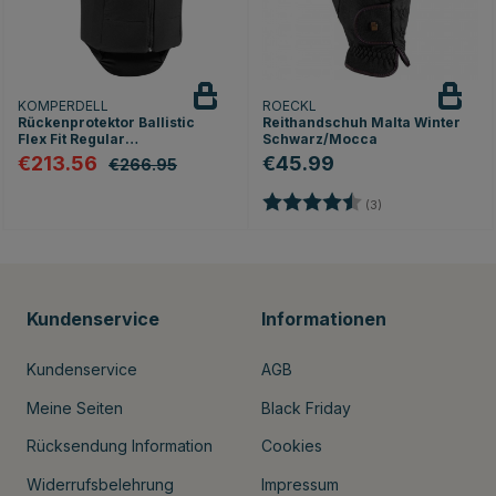
KOMPERDELL
ROECKL
Rückenprotektor Ballistic
Reithandschuh Malta Winter
Flex Fit Regular
Schwarz/Mocca
Schwarz/Silber
€213.56
€45.99
€266.95
en
Bewertung:
4.7 von 5 Sterne
(3)
Kundenservice
Informationen
Kundenservice
AGB
Meine Seiten
Black Friday
Rücksendung Information
Cookies
Widerrufsbelehrung
Impressum