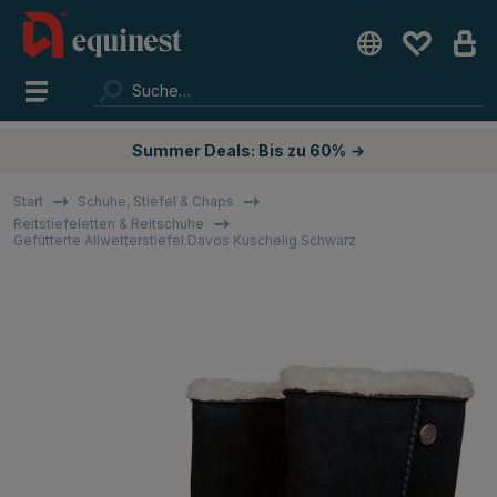
Summer Deals: Bis zu 60%
→
Start
Schuhe, Stiefel & Chaps
Reitstiefeletten & Reitschuhe
Gefütterte Allwetterstiefel Davos Kuschelig Schwarz