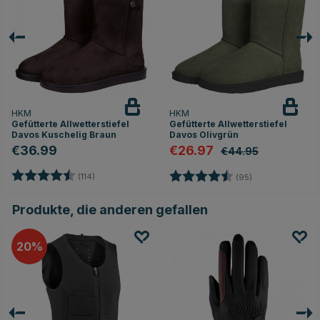
HKM
HKM
Gefütterte Allwetterstiefel
Gefütterte Allwetterstiefel
Davos Kuschelig Braun
Davos Olivgrün
€36.99
€26.97
€44.95
n
Bewertung:
4.6 von 5 Sternen
Bewertung:
4.6 von 5 Stern
(114)
(95)
Produkte, die anderen gefallen
20