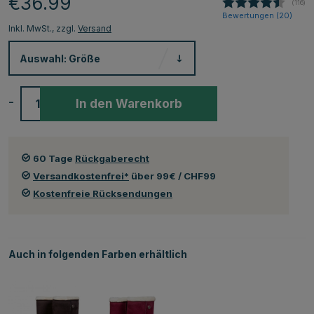
€36.99
(
abgeg
116
)
Bewertungen (
20
)
Inkl. MwSt., zzgl.
Versand
Auswahl:
Größe
-
+
In den Warenkorb
60 Tage
Rückgaberecht
Versandkostenfrei*
über 99€ / CHF99
Kostenfreie Rücksendungen
Auch in folgenden Farben erhältlich