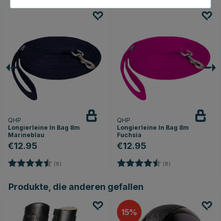
QHP
QHP
Longierleine In Bag 8m
Longierleine In Bag 8m
Marineblau
Fuchsia
€12.95
€12.95
Bewertung:
4.6 von 5 Sternen
Bewertung:
4.6 von 5 Sterne
(8)
(8)
Produkte, die anderen gefallen
15