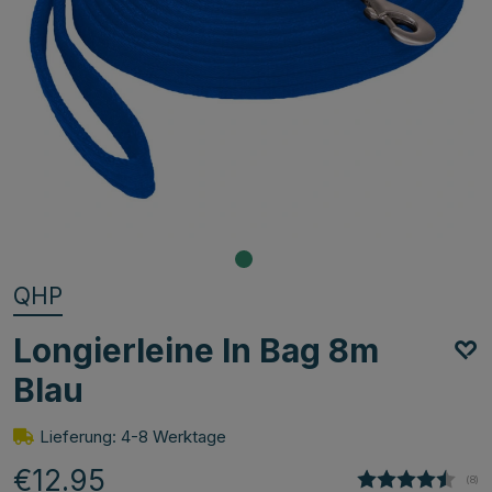
QHP
Longierleine In Bag 8m
Blau
Lieferung: 4-8 Werktage
€12.95
(
abg
8
)