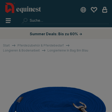
Summer Deals: Bis zu 60%
→
Start
Pferdezubehör & Pferdebedarf
Longieren & Bodenarbeit
Longierleine In Bag 8m Blau