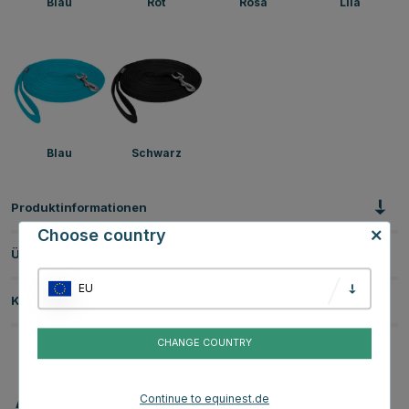
Blau
Rot
Rosa
Lila
Blau
Schwarz
Produktinformationen
Choose country
Über die Marke
EU
Kundenbewertungen
CHANGE COUNTRY
Continue to equinest.de
Andere Produkte, die Ihnen gefallen könnten