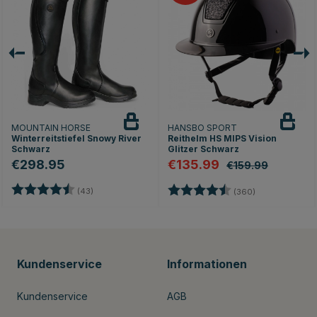
MOUNTAIN HORSE
HANSBO SPORT
Winterreitstiefel Snowy River
Reithelm HS MIPS Vision
Schwarz
Glitzer Schwarz
€298.95
€135.99
€159.99
Bewertung:
4.4 von 5 Sternen
Bewertung:
4.7 von 5 Ste
(43)
(360)
Kundenservice
Informationen
Kundenservice
AGB