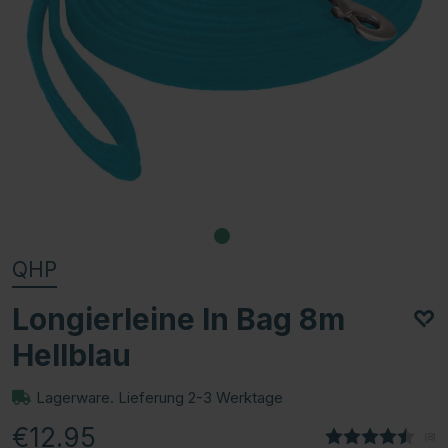
QHP
Longierleine In Bag 8m
Hellblau
Lagerware. Lieferung 2-3 Werktage
€12.95
(
abg
8
)