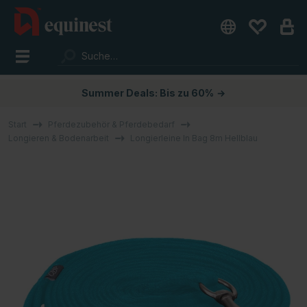
Summer Deals: Bis zu 60%
→
Start
Pferdezubehör & Pferdebedarf
Longieren & Bodenarbeit
Longierleine In Bag 8m Hellblau