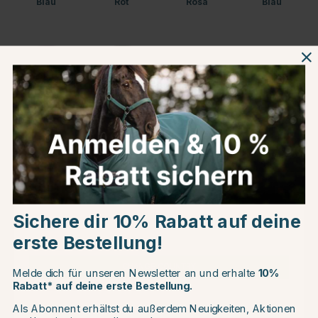
Blau
Rot
Rosa
Blau
Lila
Schwarz
Produktinformationen
Choose country
Über die Marke
Sichere dir 10% Rabatt auf deine
EU
Kundenbewertungen
erste Bestellung!
CHANGE COUNTRY
Melde dich für unseren Newsletter an und erhalte
10%
Rabatt* auf deine erste Bestellung.
Als Abonnent erhältst du außerdem Neuigkeiten, Aktionen
Continue to equinest.de
Andere Produkte, die Ihnen gefallen könnten