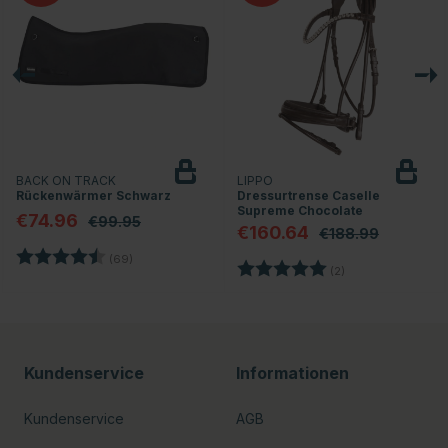
BACK ON TRACK
LIPPO
Rückenwärmer Schwarz
Dressurtrense Caselle
Supreme Chocolate
€74.96
€99.95
€160.64
€188.99
Bewertung:
4.7 von 5 Sternen
(69)
nen
Bewertung:
5.0 von 5 Sterne
(2)
Kundenservice
Informationen
Kundenservice
AGB