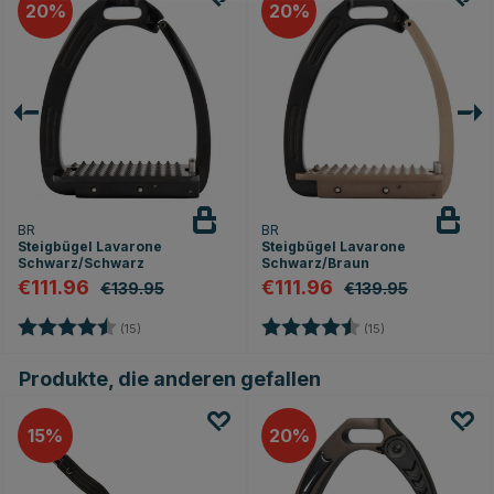
20
20
BR
BR
Steigbügel Lavarone
Steigbügel Lavarone
Schwarz/Schwarz
Schwarz/Braun
€111.96
€111.96
€139.95
€139.95
en
Bewertung:
4.8 von 5 Sternen
Bewertung:
4.8 von 5 Stern
(15)
(15)
Produkte, die anderen gefallen
15
20