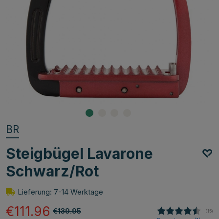
BR
Steigbügel Lavarone
Schwarz/Rot
Lieferung: 7-14 Werktage
€111.96
€139.95
(
abge
15
)