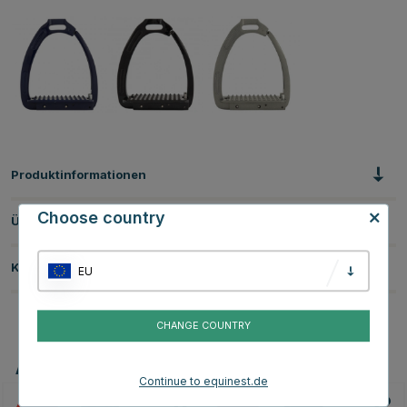
Produktinformationen
Choose country
Über die Marke
Kundenbewertungen
EU
CHANGE COUNTRY
Andere Produkte, die Ihnen gefallen könnten
Continue to equinest.de