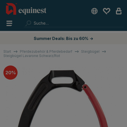
Summer Deals: Bis zu 60%
→
Start
Pferdezubehör & Pferdebedarf
Steigbügel
Steigbügel Lavarone Schwarz/Rot
20