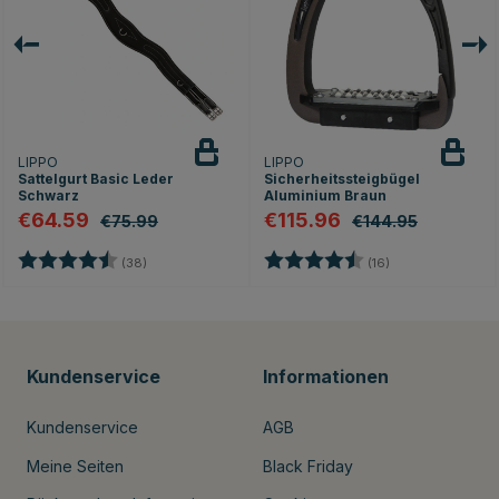
LIPPO
LIPPO
Sattelgurt Basic Leder
Sicherheitssteigbügel
Schwarz
Aluminium Braun
€64.59
€115.96
€75.99
€144.95
ernen
Bewertung:
4.7 von 5 Sternen
Bewertung:
4.9 von 5 Stern
(38)
(16)
Kundenservice
Informationen
Kundenservice
AGB
Meine Seiten
Black Friday