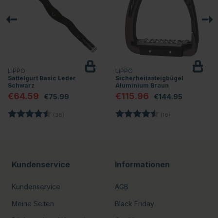
LIPPO
LIPPO
Sattelgurt Basic Leder
Sicherheitssteigbügel
Schwarz
Aluminium Braun
€64.59
€115.96
€75.99
€144.95
ernen
Bewertung:
4.7 von 5 Sternen
Bewertung:
4.9 von 5 Stern
(38)
(16)
Kundenservice
Informationen
Kundenservice
AGB
Meine Seiten
Black Friday