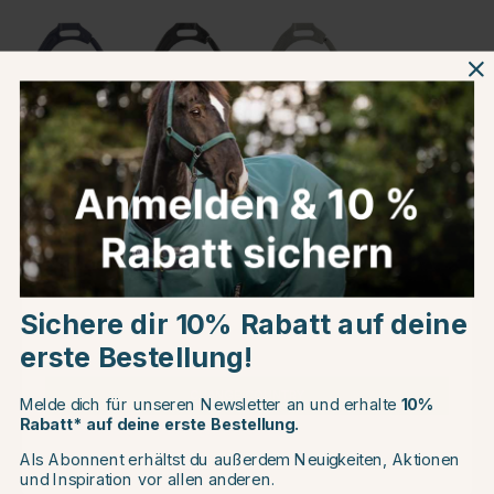
Produktinformationen
Choose country
Über die Marke
Sichere dir 10% Rabatt auf deine
Kundenbewertungen
EU
erste Bestellung!
CHANGE COUNTRY
Melde dich für unseren Newsletter an und erhalte
10%
Rabatt* auf deine erste Bestellung.
Andere Produkte, die Ihnen gefallen könnten
Als Abonnent erhältst du außerdem Neuigkeiten, Aktionen
Continue to equinest.de
und Inspiration vor allen anderen.