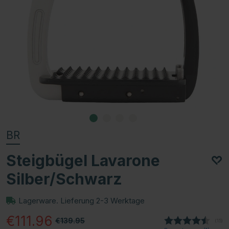
BR
Steigbügel Lavarone
Silber/Schwarz
Lagerware. Lieferung 2-3 Werktage
€111.96
€139.95
(
abge
15
)