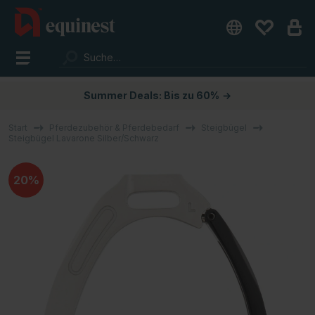
Summer Deals: Bis zu 60%
→
Start
Pferdezubehör & Pferdebedarf
Steigbügel
Steigbügel Lavarone Silber/Schwarz
20