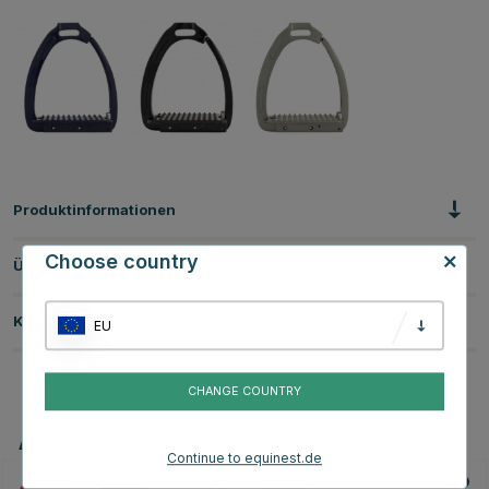
Produktinformationen
Choose country
Über die Marke
Kundenbewertungen
EU
CHANGE COUNTRY
Andere Produkte, die Ihnen gefallen könnten
Continue to equinest.de