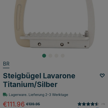
BR
Steigbügel Lavarone
Titanium/Silber
Lagerware. Lieferung 2-3 Werktage
€111.96
€139.95
(
abge
15
)