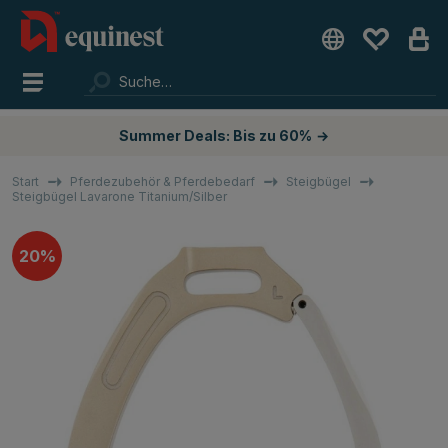
Summer Deals: Bis zu 60%
→
Start
Pferdezubehör & Pferdebedarf
Steigbügel
Steigbügel Lavarone Titanium/Silber
20