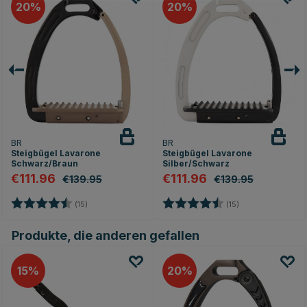
20
20
BR
BR
Steigbügel Lavarone
Steigbügel Lavarone
Schwarz/Braun
Silber/Schwarz
€111.96
€111.96
€139.95
€139.95
Bewertung:
4.8 von 5 Sternen
Bewertung:
4.8 von 5 Stern
(15)
(15)
Produkte, die anderen gefallen
15
20