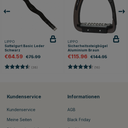
LIPPO
LIPPO
Sattelgurt Basic Leder
Sicherheitssteigbügel
Schwarz
Aluminium Braun
€64.59
€115.96
€75.99
€144.95
Bewertung:
4.7 von 5 Sternen
Bewertung:
4.9 von 5 Stern
(38)
(16)
Kundenservice
Informationen
Kundenservice
AGB
Meine Seiten
Black Friday