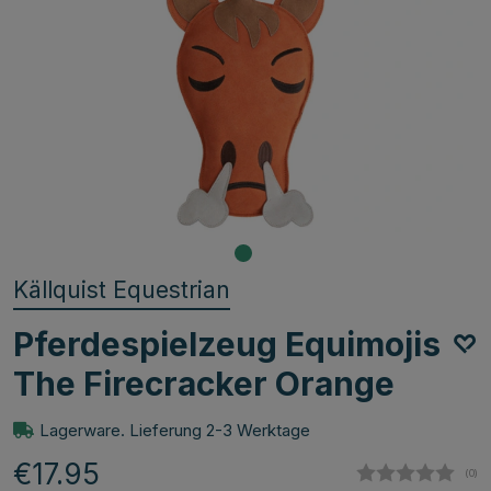
Källquist Equestrian
Pferdespielzeug Equimojis
The Firecracker Orange
Lagerware. Lieferung 2-3 Werktage
€17.95
(
abg
0
)