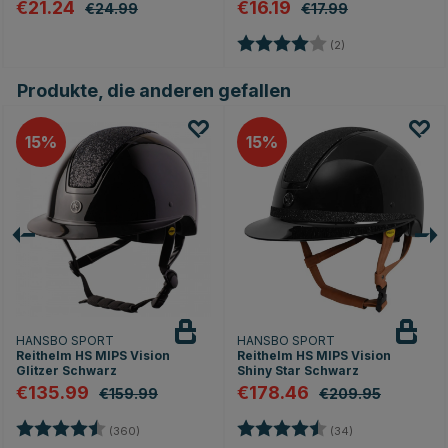
€21.24
€16.19
€24.99
€17.99
n
Bewertung:
4.0 von 5 Sterne
(2)
Produkte, die anderen gefallen
15
15
HANSBO SPORT
HANSBO SPORT
Reithelm HS MIPS Vision
Reithelm HS MIPS Vision
Glitzer Schwarz
Shiny Star Schwarz
€135.99
€178.46
€159.99
€209.95
rnen
Bewertung:
4.7 von 5 Sternen
Bewertung:
4.8 von 5 Stern
(360)
(34)