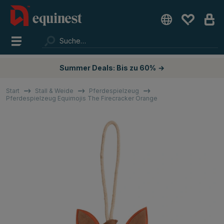
Summer Deals: Bis zu 60%
→
Start
Stall & Weide
Pferdespielzeug
Pferdespielzeug Equimojis The Firecracker Orange