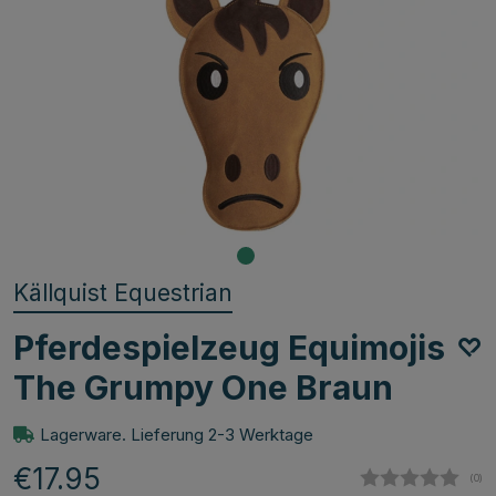
Källquist Equestrian
Pferdespielzeug Equimojis
The Grumpy One Braun
Lagerware. Lieferung 2-3 Werktage
€17.95
(
abg
0
)