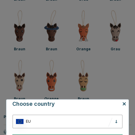
Braun
Braun
Orange
Grau
Braun
Orange
Braun
Choose country
Produktinformationen
EU
Über die Marke