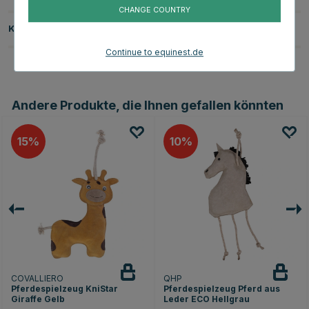
CHANGE COUNTRY
Kundenbewertungen
Continue to equinest.de
Andere Produkte, die Ihnen gefallen könnten
15
10
COVALLIERO
QHP
Pferdespielzeug KniStar
Pferdespielzeug Pferd aus
Giraffe Gelb
Leder ECO Hellgrau