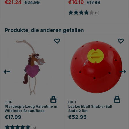
€21.24
€16.19
€24.99
€17.99
Bewertung:
4.0 von 5 Sterne
(2)
Produkte, die anderen gefallen
QHP
LIKIT
Pferdespielzeug Valentine in
Leckerliball Snak-a-Ball
Wildleder Braun/Rosa
Stufe 2 Rot
€17.99
€52.95
Bewertung:
5.0 von 5 Sternen
(6)