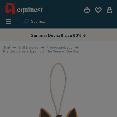
Summer Deals: Bis zu 60%
→
Start
Stall & Weide
Pferdespielzeug
Pferdespielzeug Equimojis The Grumpy One Braun