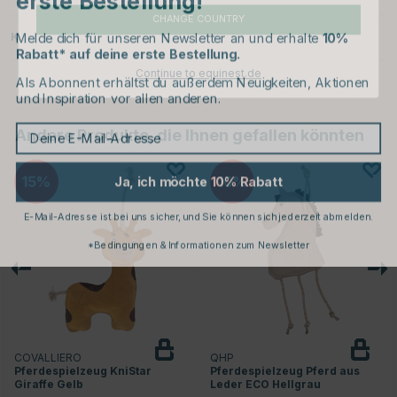
CHANGE COUNTRY
Melde dich für unseren Newsletter an und erhalte
10%
Kundenbewertungen
Rabatt* auf deine erste Bestellung.
Als Abonnent erhältst du außerdem Neuigkeiten, Aktionen
Continue to equinest.de
und Inspiration vor allen anderen.
Deine E-Mail-Adresse
Andere Produkte, die Ihnen gefallen könnten
Ja, ich möchte 10% Rabatt
15
10
E-Mail-Adresse ist bei uns sicher, und Sie können sich jederzeit abmelden.
*Bedingungen & Informationen zum Newsletter
COVALLIERO
QHP
Pferdespielzeug KniStar
Pferdespielzeug Pferd aus
Giraffe Gelb
Leder ECO Hellgrau