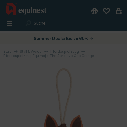
Summer Deals: Bis zu 60%
→
Start
Stall & Weide
Pferdespielzeug
Pferdespielzeug Equimojis The Sensitive One Orange