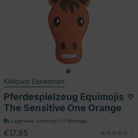
Källquist Equestrian
Pferdespielzeug Equimojis
The Sensitive One Orange
Lagerware. Lieferung 2-3 Werktage
€17.95
(
abg
0
)