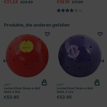
€21.24
€16.19
€24.99
€17.99
Bewertung:
4.0 von 5 Sterne
(2)
n
Produkte, die anderen gefallen
LIKIT
LIKIT
Leckerliball Snak-a-Ball
Leckerliball Snak-a-Ball
Stufe 2 Rot
Stufe 2 Lila
€52.95
€52.95
nen