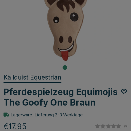
Källquist Equestrian
Pferdespielzeug Equimojis
The Goofy One Braun
Lagerware. Lieferung 2-3 Werktage
€17.95
(
abg
0
)