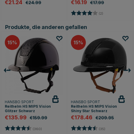
€21.24
€16.19
€24.99
€17.99
Bewertung:
4.0 von 5 Sterne
(2)
Produkte, die anderen gefallen
15
15
HANSBO SPORT
HANSBO SPORT
Reithelm HS MIPS Vision
Reithelm HS MIPS Vision
Glitzer Schwarz
Shiny Star Schwarz
€135.99
€178.46
€159.99
€209.95
Bewertung:
4.7 von 5 Sternen
Bewertung:
4.8 von 5 Stern
(360)
(35)