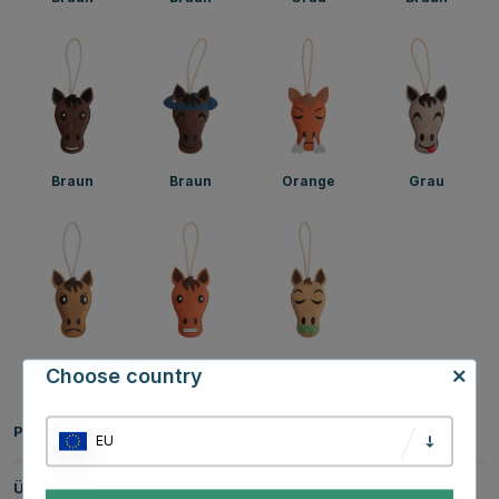
Braun
Braun
Orange
Grau
Braun
Orange
Braun
Choose country
Produktinformationen
EU
Über die Marke