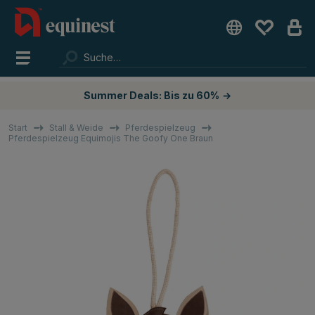
Summer Deals: Bis zu 60%
→
Start
Stall & Weide
Pferdespielzeug
Pferdespielzeug Equimojis The Goofy One Braun