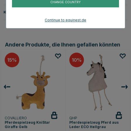
CHANGE COUNTRY
Kundenbewertungen
Continue to equinest.de
Andere Produkte, die Ihnen gefallen könnten
15
10
COVALLIERO
QHP
Pferdespielzeug KniStar
Pferdespielzeug Pferd aus
Giraffe Gelb
Leder ECO Hellgrau